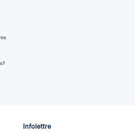
vos
ns?
Infolettre