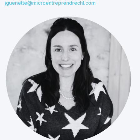
jguenette@microentreprendrechl.com