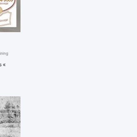
ining
s «