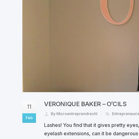
VERONIQUE BAKER – O’CILS
11
By Microentreprendrechl
Entrepreneuria
Feb
Lashes! You find that it gives pretty eye
eyelash extensions, can it be dangerous