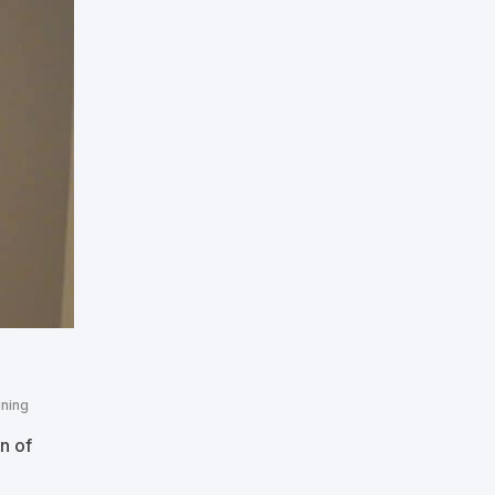
ining
n of