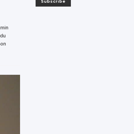
emin
 du
son