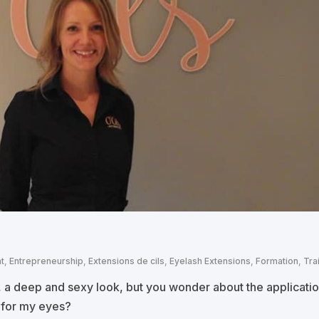
t
,
Entrepreneurship
,
Extensions de cils
,
Eyelash Extensions
,
Formation
,
Tra
s, a deep and sexy look, but you wonder about the applicatio
 for my eyes?